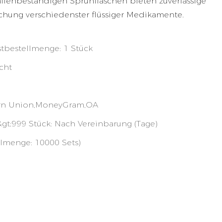
alienbeständigen Sprühflaschen bieten zuverlässige
chung verschiedenster flüssiger Medikamente.
stbestellmenge: 1 Stück
cht
tern Union,MoneyGram,OA
 &gt;999 Stück: Nach Vereinbarung (Tage)
llmenge: 10000 Sets)