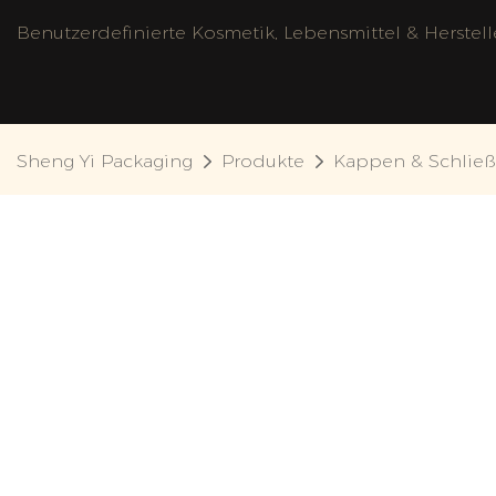
Benutzerdefinierte Kosmetik, Lebensmittel & Herstel
Sheng Yi Packaging
Produkte
Kappen & Schlie