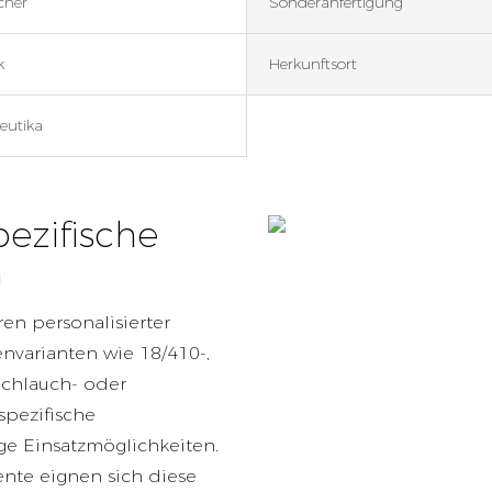
cher
Sonderanfertigung
k
Herkunftsort
eutika
ezifische
n
en personalisierter
nvarianten wie 18/410-,
Schlauch- oder
pezifische
ge Einsatzmöglichkeiten.
ente eignen sich diese