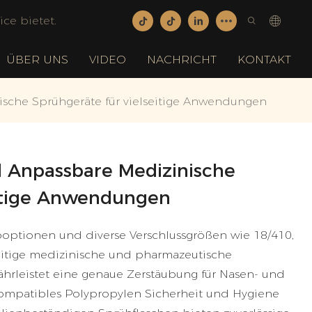
ce bietet.
ÜBER UNS
VIDEO
NACHRICHT
KONTAKT
ische Sprühgeräte für vielseitige Anwendungen
l Anpassbare Medizinische
eitige Anwendungen
rboptionen und diverse Verschlussgrößen wie 18/410,
eitige medizinische und pharmazeutische
hrleistet eine genaue Zerstäubung für Nasen- und
patibles Polypropylen Sicherheit und Hygiene