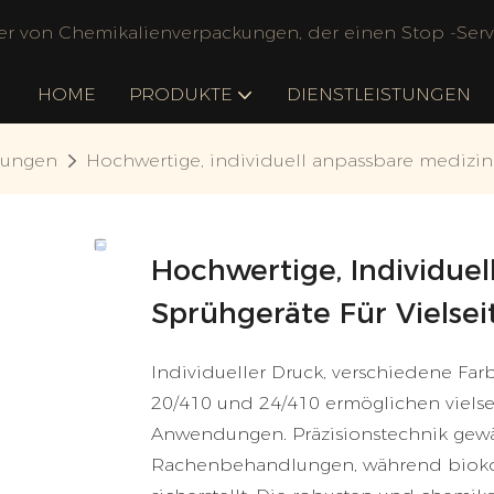
ler von Chemikalienverpackungen, der einen Stop -Servi
HOME
PRODUKTE
DIENSTLEISTUNGEN
ßungen
Hochwertige, individuell anpassbare medizin
Hochwertige, Individuel
Sprühgeräte Für Viels
Individueller Druck, verschiedene Fa
20/410 und 24/410 ermöglichen viels
Anwendungen. Präzisionstechnik gewä
Rachenbehandlungen, während biokom