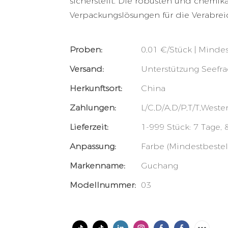
sicherstellt. Die robusten und chemik
Verpackungslösungen für die Verabrei
Proben:
0,01 €/Stück | Minde
Versand:
Unterstützung Seefra
Herkunftsort:
China
Zahlungen:
L/C,D/A,D/P,T/T,Wes
Lieferzeit:
1-999 Stück: 7 Tage,
Anpassung:
Farbe (Mindestbeste
Markenname:
Guchang
Modellnummer:
03