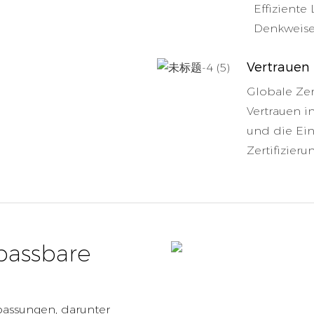
Effiziente
Denkweise
Vertrauen
Globale Zer
Vertrauen i
und die Ei
Zertifizier
npassbare
passungen, darunter