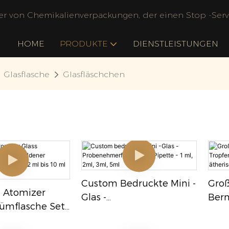
ler von Chemikalienverpackungen, der einen Stop -Servi
HOME
PRODUKTE
DIENSTLEISTUNGEN
Glasflasche
Glasfläschchen
Custom Bedruckte Mini -
Gro
i Atomizer
Glas -
Bern
fümflasche Set
Probenehmerflasche Mit
Trop
ner
Pipette - 1 Ml, 2ml, 3ml,
Ml F