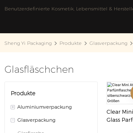
Benutzerdefinierte Kosmetik, Lebensmittel & Herstel
Sheng Yi Packaging
Produkte
Glasverpackung
Glasfläschchen
Produkte
+
Aluminiumverpackung
Clear Min
-
Glass Par
Glasverpackung
Aluminiumflasche
Mit Golde