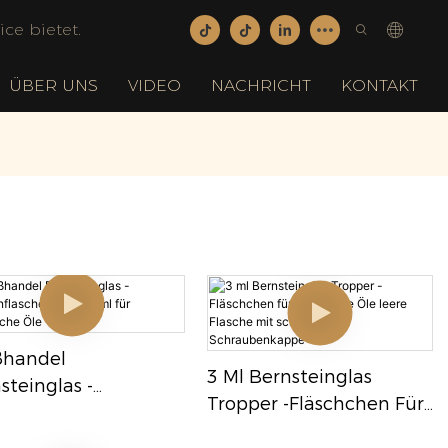
ce bietet.
ÜBER UNS
VIDEO
NACHRICHT
KONTAKT
ßhandel
3 Ml Bernsteinglas
steinglas -
Tropper -Fläschchen Für
fenflaschen 1 Ml - 5
Ätherische Öle Leere
ür Ätherische Öle