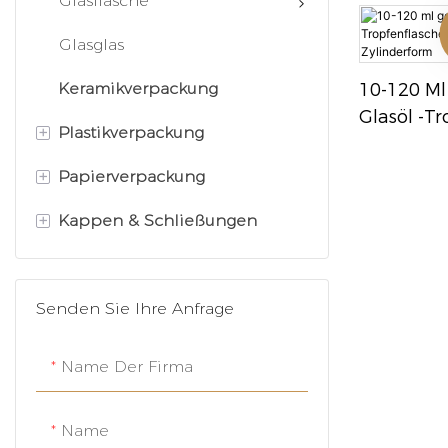
Aluminiumzinn
Glasflasche
Silbersch
2 Ml Bis 
Sprühdose
Glasglas
10-120 Ml
Keramikverpackung
Glasöl -T
+
Plastikverpackung
Mit Gold -
Zylinderf
+
Papierverpackung
Plastikpumpenflasche
+
Kappen & Schließungen
Plastiksprayflasche
Papierrohrbehälter
Röhrchen drücken
Kosmetikbox
Feine Nebelsprühgeräte
Senden Sie Ihre Anfrage
Acrylglas
Papier Geschenkbox
Sprühgeräte auslösen
Haustierglas
Papiertüte
Abgabepumpen
Name Der Firma
Deodorantbehälter
Tropfenkappe
Name
Plastikbehälter
Schraubenkappe