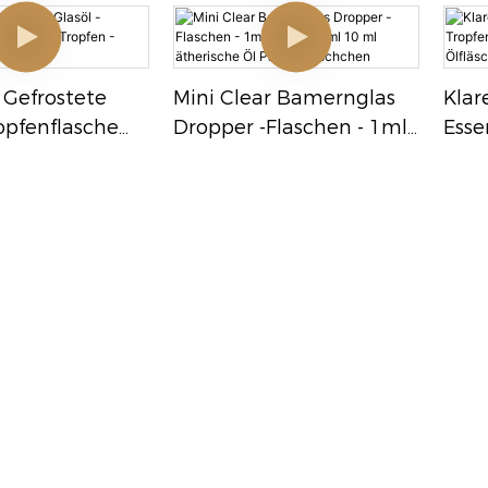
warzer Kappe -
5ml
10 Ml Größen
 Gefrostete
Mini Clear Bamernglas
Klar
ropfenflasche
Dropper -Flaschen - 1ml
Esse
Tropfen -
2ml 3ml 5ml 10 Ml
Trop
orm
Ätherische Öl
Mini
Parfümfläschchen