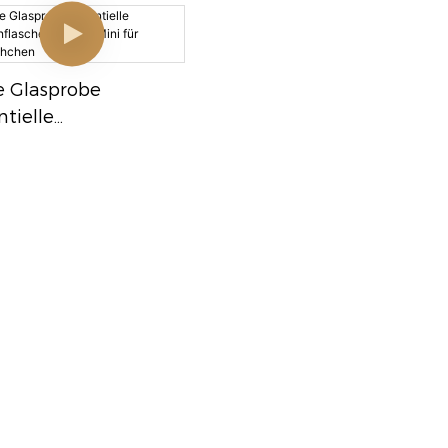
Flasche Mit Schwarzer
Schraubenkappe
e Glasprobe
ntielle
fenflasche 1ml-5ml
 Für Ölfläschchen