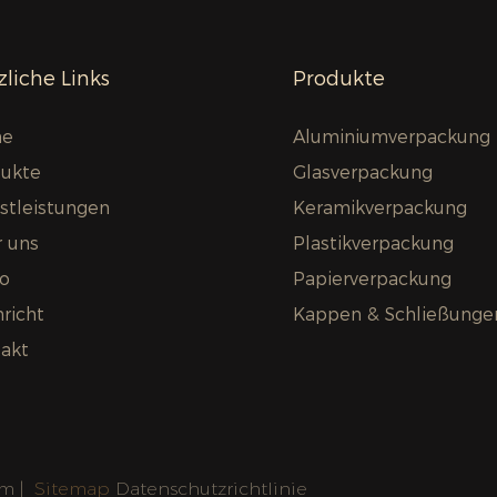
liche Links
Produkte
e
Aluminiumverpackung
ukte
Glasverpackung
stleistungen
Keramikverpackung
 uns
Plastikverpackung
o
Papierverpackung
richt
Kappen & Schließunge
akt
m |
Sitemap
Datenschutzrichtlinie