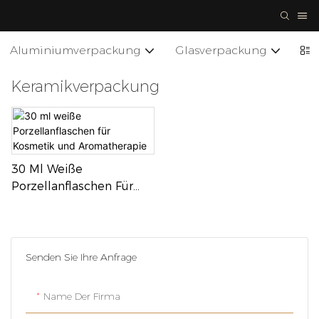
Aluminiumverpackung
Glasverpackung
Ke
Keramikverpackung
30 Ml Weiße
Porzellanflaschen Für
Kosmetik Und
Aromatherapie
Senden Sie Ihre Anfrage
Name Der Firma