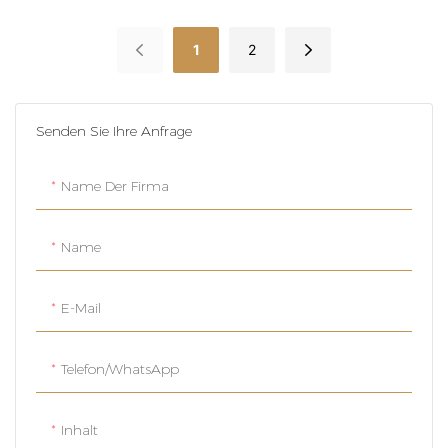
Lebensmittel- Und
1000 Ml Größen
Kosmetikverpackungen
1
2
Senden Sie Ihre Anfrage
Name Der Firma
Name
E-Mail
Telefon/WhatsApp
Inhalt