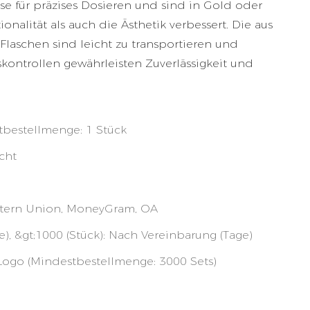
 für präzises Dosieren und sind in Gold oder
ionalität als auch die Ästhetik verbessert. Die aus
laschen sind leicht zu transportieren und
skontrollen gewährleisten Zuverlässigkeit und
stbestellmenge: 1 Stück
cht
Western Union, MoneyGram, OA
ge), &gt;1000 (Stück): Nach Vereinbarung (Tage)
Logo (Mindestbestellmenge: 3000 Sets)