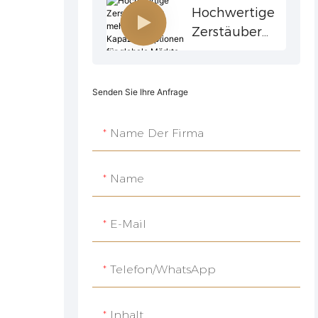
Hen Für Die
Hochwertige
Lter
Körperpflege
Zerstäuber
Und Mehr
Mit Mehreren
Kapazitätsopti
Onen Für
Senden Sie Ihre Anfrage
Globale
Märkte
Name Der Firma
Name
E-Mail
Telefon/WhatsApp
Inhalt