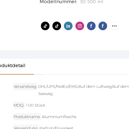
Modellnummer:
30-500 ml
oduktdetail
Versandweg
DHL/UPS/FedEx/EMS/Auf dem Luftweg/Auf de
Seeweg
MOQ
100 Stück
Produktname
Aluminiumflasche
Verwendung
Parfüm/Flüssigkeit