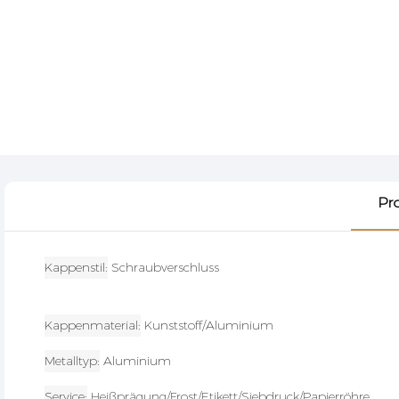
Pr
Kappenstil
Schraubverschluss
Kappenmaterial
Kunststoff/Aluminium
Metalltyp
Aluminium
Service
Heißprägung/Frost/Etikett/Siebdruck/Papierröhre