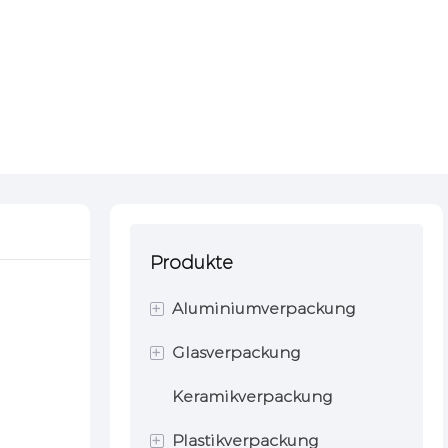
Produkte
m
+
Aluminiumverpackung
+
Glasverpackung
Aluminiumflasche
Keramikverpackung
Aluminiumzinn
Glasflasche
+
Plastikverpackung
Sprühdose
Glasglas