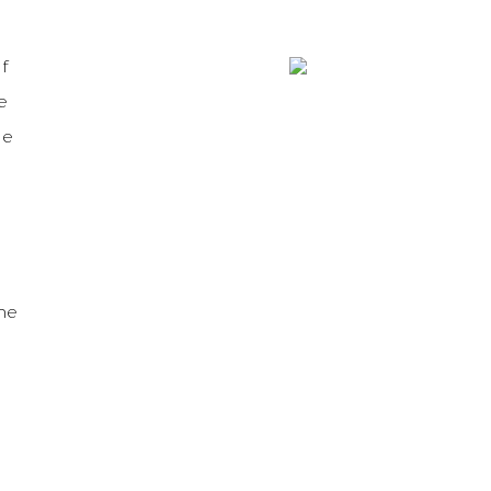
f
e
ie
ne