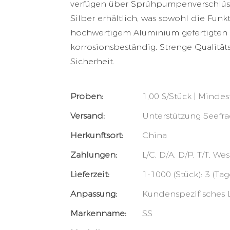
verfügen über Sprühpumpenverschlüsse
Silber erhältlich, was sowohl die Funkt
hochwertigem Aluminium gefertigten F
korrosionsbeständig. Strenge Qualität
Sicherheit.
Proben:
1,00 $/Stück | Minde
Versand:
Unterstützung Seefra
Herkunftsort:
China
Zahlungen:
L/C, D/A, D/P, T/T, 
Lieferzeit:
1-1000 (Stück): 3 (Ta
Anpassung:
Kundenspezifisches 
Markenname:
SS