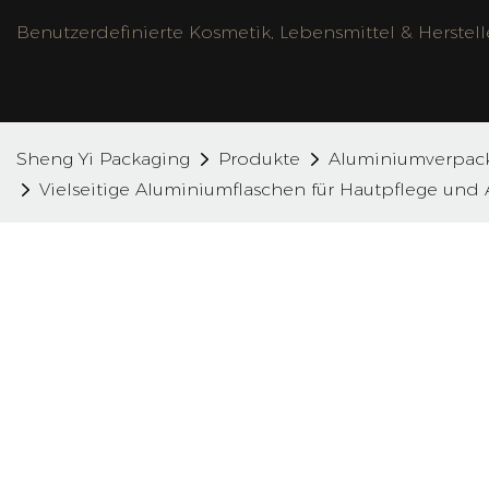
Benutzerdefinierte Kosmetik, Lebensmittel & Herstel
Sheng Yi Packaging
Produkte
Aluminiumverpac
Vielseitige Aluminiumflaschen für Hautpflege und