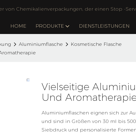
ler von Chemikalienverpackungen, der einen Stop -Servi
HOME
PRODUKTE
DIENSTLEISTUNGEN
kung
Aluminiumflasche
Kosmetische Flasche
 Aromatherapie
Vielseitige Alumini
Und Aromatherapi
Aluminiumflaschen eignen sich zur A
und sind in Größen von 30 ml bis 500 
Siebdruck und personalisierte Formen