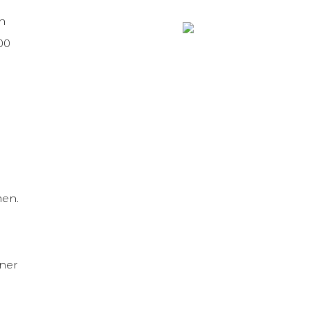
n
00
men.
ner