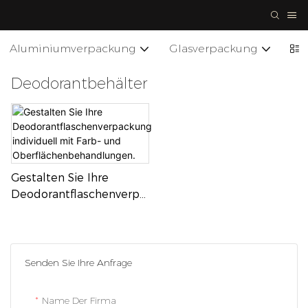
Aluminiumverpackung
Glasverpackung
Ke
Deodorantbehälter
Gestalten Sie Ihre
Deodorantflaschenverpa
Ckung Individuell Mit
Farb- Und
Oberflächenbehandlung
En.
Senden Sie Ihre Anfrage
Name Der Firma