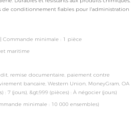
iène. Durables et résistants aux produits chimiques,
ns de conditionnement fiables pour l'administration
e | Commande minimale : 1 pièce
ret maritime
édit, remise documentaire, paiement contre
virement bancaire, Western Union, MoneyGram, OA
) : 7 (jours), &gt;999 (pièces) : À négocier (jours)
mmande minimale : 10 000 ensembles)