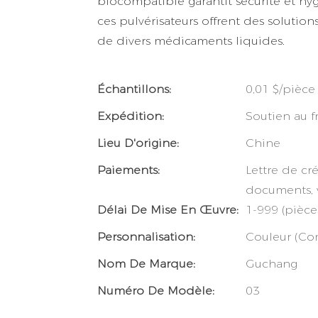
biocompatible garantit sécurité et hyg
ces pulvérisateurs offrent des solutio
de divers médicaments liquides.
Échantillons:
0,01 $/pièc
Expédition:
Soutien au f
Lieu D'origine:
Chine
Paiements:
Lettre de cr
documents, 
Délai De Mise En Œuvre:
1-999 (pièces
Personnalisation:
Couleur (Co
Nom De Marque:
Guchang
Numéro De Modèle:
03