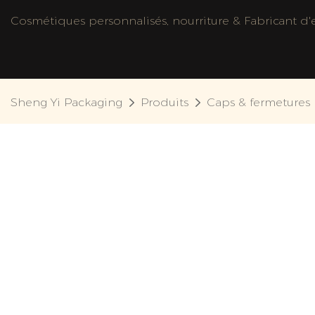
Cosmétiques personnalisés, nourriture & Fabricant d'e
Sheng Yi Packaging
Produits
Caps & fermetures