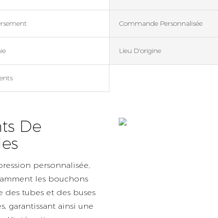
ersement
Commande Personnalisée
ie
Lieu D'origine
ents
ts De
les
pression personnalisée,
 notamment les bouchons
le des tubes et des buses
, garantissant ainsi une