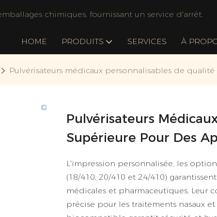
mballages chimiques, fournissant un service d'arrêt.
HOME
PRODUITS
SERVICES
À PROP
Pulvérisateurs médicaux personnalisables de qualité
Pulvérisateurs Médicaux
Supérieure Pour Des App
L'impression personnalisée, les options
(18/410, 20/410 et 24/410) garantisse
médicales et pharmaceutiques. Leur c
précise pour les traitements nasaux e