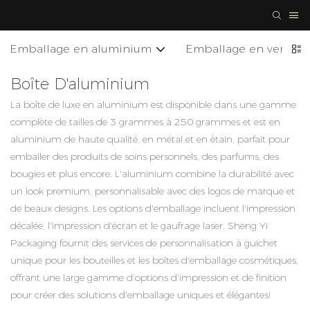
Emballage en aluminium
Emballage en verre
Boîte D'aluminium
La boîte de luxe en aluminium est disponible dans une gamme
complète de tailles de 3 grammes à 250 grammes et est en
aluminium de haute qualité, en métal et en étain, parfait pour
emballer des produits de soins personnels, des parfums, des
bougies et plus encore. L'aluminium combine la durabilité avec
un look premium, personnalisable avec des logos de marque et
de beaux designs. Les options d'emballage incluent l'impression
décalée, l'impression d'écran et le gaufrage laser. Sheng Yi
Packaging fournit des services de personnalisation à guichet
unique pour les bouteilles et les boîtes d'emballage cosmétiques,
offrant une large gamme d'options d'impression et de finition
pour créer des solutions d'emballage uniques et élégantes!