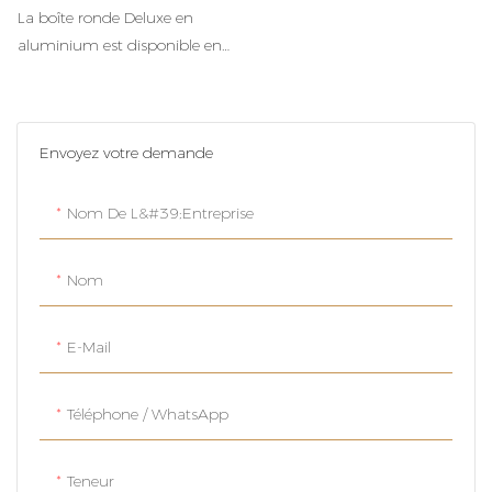
En Or En Acier En Acier
La boîte ronde Deluxe en
Personnalisable
aluminium est disponible en
Personnalisable
noir élégant, rouge vif et or
luxueux, parfaits pour ajouter
une touche d'élégance à votre
Envoyez votre demande
emballage. Polyvalentes et
élégantes, ces boîtes
métalliques personnalisables
Nom De L&#39;entreprise
sont idéales pour une grande
variété de produits.
Nom
E-Mail
Téléphone / WhatsApp
Teneur