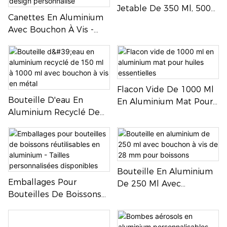
Jetable De 350 Ml, 500
Bougies. Couvercle À Vis.
Canettes En Aluminium
Ml Et 750 Ml
Avec Bouchon À Vis -
Bouteilles D'eau Et De
Boissons Énergisantes
Au Design Personnalisé
Flacon Vide De 1000 Ml
Bouteille D'eau En
En Aluminium Mat Pour
Aluminium Recyclé De
Huiles Essentielles
150 Ml À 1000 Ml Avec
Bouchon À Vis En Métal
Bouteille En Aluminium
Emballages Pour
De 250 Ml Avec
Bouteilles De Boissons
Bouchon À Vis De 28
Réutilisables En
Mm Pour Boissons
Aluminium - Tailles