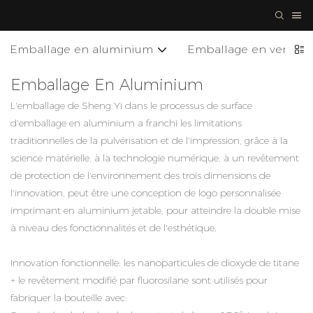
Emballage en aluminium
Emballage en verre
Emballage En Aluminium
L'emballage de Sheng Yi dans le processus de surface
d'emballage en aluminium a franchi les limitations
traditionnelles de la pulvérisation et de l'impression, grâce à la
science matérielle, à la technologie numérique, à un revêtement
de protection de l'environnement des trois dimensions de
l'innovation, peut être une conception de logo personnalisée
imprimant en aluminium jetable, pour atteindre la double mise
à niveau des fonctionnalités et de l'esthétique.
Innovation fonctionnelle: les nanoparticules de dioxyde de titane
+ le revêtement modifié par fluorosilane sont utilisés pour
fabriquer la bouteille avec: