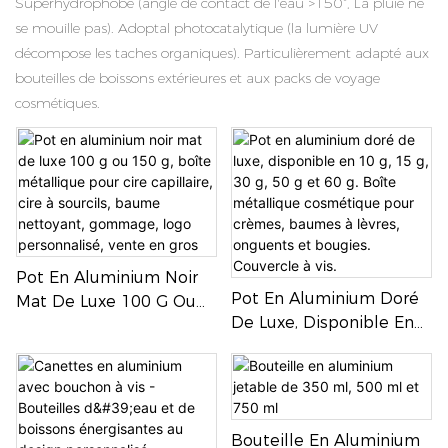
Superhydrophobe (angle de contact de l'eau >150°, La pluie ne
se mouille pas). Adoptal photocatalytique (la lumière UV
décompose les taches organiques). Particulièrement adapté aux
bouteilles de boissons extérieures et aux packs de voyage
cosmétiques.
Pot En Aluminium Noir
Pot En Aluminium Doré
Mat De Luxe 100 G Ou
De Luxe, Disponible En
150 G, Boîte Métallique
10 G, 15 G, 30 G, 50 G Et
Pour Cire Capillaire, Cire
60 G. Boîte Métallique
À Sourcils, Baume
Cosmétique Pour
Nettoyant, Gommage,
Crèmes, Baumes À
Logo Personnalisé, Vente
Bouteille En Aluminium
Lèvres, Onguents Et
En Gros