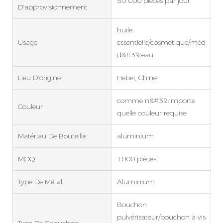
50 000 pièces par jour
D'approvisionnement
huile
Usage
essentielle/cosmétique/médicam
d&#39;eau...
Lieu D'origine
Hebei, Chine
comme n&#39;importe
Couleur
quelle couleur requise
Matériau De Bouteille
aluminium
MOQ
1000 pièces
Type De Métal
Aluminium
Bouchon
pulvérisateur/bouchon à vis