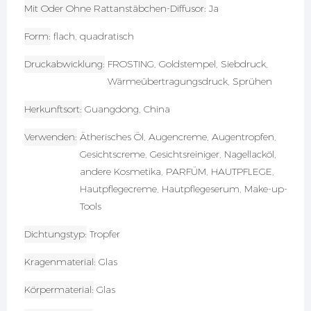
Mit Oder Ohne Rattanstäbchen-Diffusor
Ja
Form
flach, quadratisch
Druckabwicklung
FROSTING, Goldstempel, Siebdruck,
Wärmeübertragungsdruck, Sprühen
Herkunftsort
Guangdong, China
Verwenden
Ätherisches Öl, Augencreme, Augentropfen,
Gesichtscreme, Gesichtsreiniger, Nagellacköl,
andere Kosmetika, PARFÜM, HAUTPFLEGE,
Hautpflegecreme, Hautpflegeserum, Make-up-
Tools
Dichtungstyp
Tropfer
Kragenmaterial
Glas
Körpermaterial
Glas