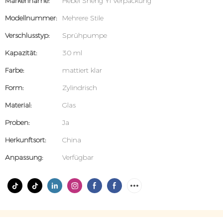
Markenname:
Hebei Sheng Yi Verpackung
Modellnummer:
Mehrere Stile
Verschlusstyp:
Sprühpumpe
Kapazität:
30 ml
Farbe:
mattiert klar
Form:
Zylindrisch
Material:
Glas
Proben:
Ja
Herkunftsort:
China
Anpassung:
Verfügbar