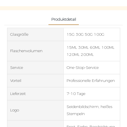
Produktdetail
Glasgröße
15G 30G 50G 100G
15ML 30ML 60ML 100ML
Flaschenvolumen
120ML 200ML
Service
One-Stop-Service
Vorteil
Professionelle Erfahrungen
Lieferzeit
7-10 Tage
Seidenbildschirm, heißes
Logo
Stempeln
Frost, Farbe, Beschichtung,