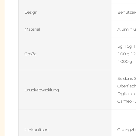
Design
Benutzerd
Material
Aluminiu
5g 10g 1
Größe
100 g 12
1000 g
Seidens 
Oberfläc
Druckabwicklung
Digitaldru
Cameo -Dr
Herkunftsort
Guangzh