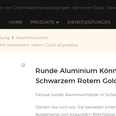
ler von Chemikalienverpackungen, der einen Stop -Servi
HOME
PRODUKTE
DIENSTLEISTUNGEN
kung
Aluminiumzinn
it schwarzem rotem Gold anpassbar
Runde Aluminium Könn
Schwarzem Rotem Gold
Deluxe runde Aluminiumdose in Schwa
Stellen Sie sich vor, Sie betreten ei
Ausstellung von exquisiten Blechdos