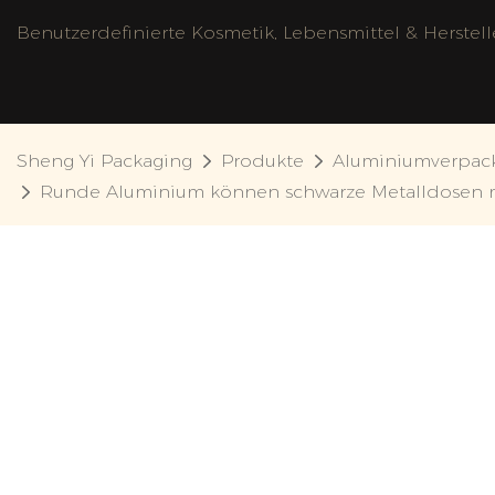
Benutzerdefinierte Kosmetik, Lebensmittel & Herstel
Sheng Yi Packaging
Produkte
Aluminiumverpac
Runde Aluminium können schwarze Metalldosen m