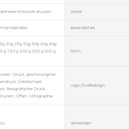
efinierte Entwürfe drucken
Vorteil
mzinnbehälter
Besonderheit
5g 20g 25g 30g 50g 60g 80g
0 g 150 g 200 g 250 g 500 g
Form
Screen -Druck, geschwungener
hendruck, Goldstempel,
Logo-/Grafikdesign
ck, flexografischer Druck,
ucken, Offset -Lithographie
ou
Verwenden