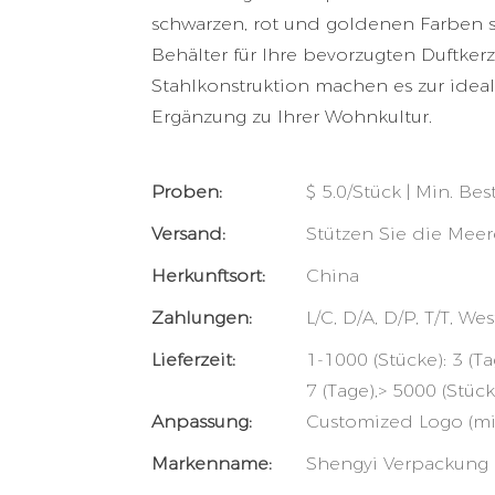
schwarzen, rot und goldenen Farben s
Behälter für Ihre bevorzugten Duftker
Stahlkonstruktion machen es zur ideal
Ergänzung zu Ihrer Wohnkultur.
Proben:
$ 5.0/Stück | Min. Bes
Versand:
Stützen Sie die Meer
Herkunftsort:
China
Zahlungen:
L/C, D/A, D/P, T/T, 
Lieferzeit:
1-1000 (Stücke): 3 (T
7 (Tage),> 5000 (Stüc
Anpassung:
Customized Logo (min
Markenname:
Shengyi Verpackung