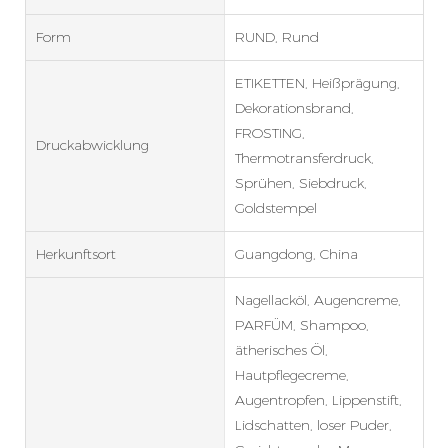
Form
RUND, Rund
ETIKETTEN, Heißprägung,
Dekorationsbrand,
FROSTING,
Druckabwicklung
Thermotransferdruck,
Sprühen, Siebdruck,
Goldstempel
Herkunftsort
Guangdong, China
Nagellacköl, Augencreme,
PARFÜM, Shampoo,
ätherisches Öl,
Hautpflegecreme,
Augentropfen, Lippenstift,
Lidschatten, loser Puder,