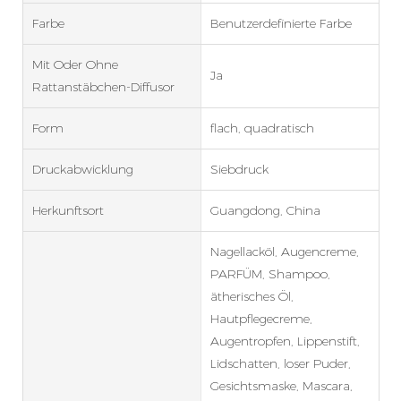
Farbe
Benutzerdefinierte Farbe
Mit Oder Ohne
Ja
Rattanstäbchen-Diffusor
Form
flach, quadratisch
Druckabwicklung
Siebdruck
Herkunftsort
Guangdong, China
Nagellacköl, Augencreme,
PARFÜM, Shampoo,
ätherisches Öl,
Hautpflegecreme,
Augentropfen, Lippenstift,
Lidschatten, loser Puder,
Gesichtsmaske, Mascara,