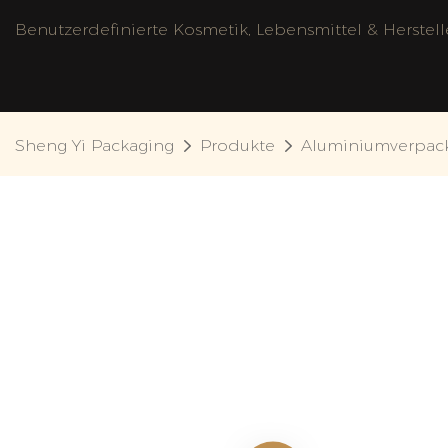
Benutzerdefinierte Kosmetik, Lebensmittel & Herstel
Sheng Yi Packaging
Produkte
Aluminiumverpac