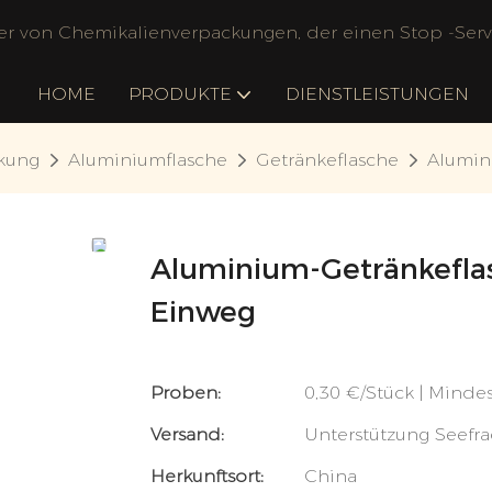
ler von Chemikalienverpackungen, der einen Stop -Servi
HOME
PRODUKTE
DIENSTLEISTUNGEN
kung
Aluminiumflasche
Getränkeflasche
Alumin
Aluminium-Getränkeflas
Einweg
Proben:
0,30 €/Stück | Minde
Versand:
Unterstützung Seefra
Herkunftsort:
China