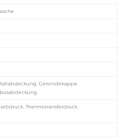
asche
etallabdeckung, Gewindekappe,
mbusabdeckung
Siebdruck, Thermotransferdruck,