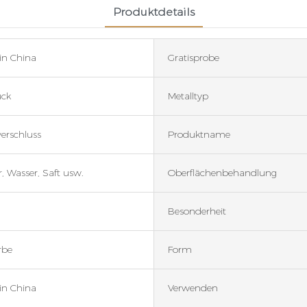
Produktdetails
in China
Gratisprobe
ück
Metalltyp
erschluss
Produktname
r, Wasser, Saft usw.
Oberflächenbehandlung
Besonderheit
rbe
Form
in China
Verwenden