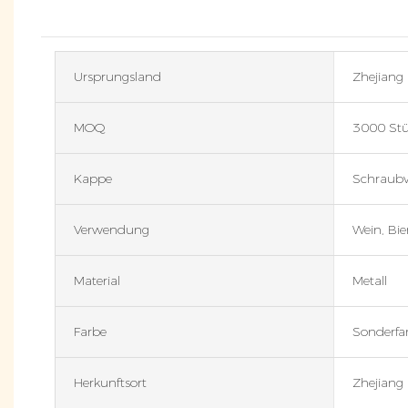
Ursprungsland
Zhejiang 
MOQ
3000 St
Kappe
Schraubv
Verwendung
Wein, Bie
Material
Metall
Farbe
Sonderfa
Herkunftsort
Zhejiang 