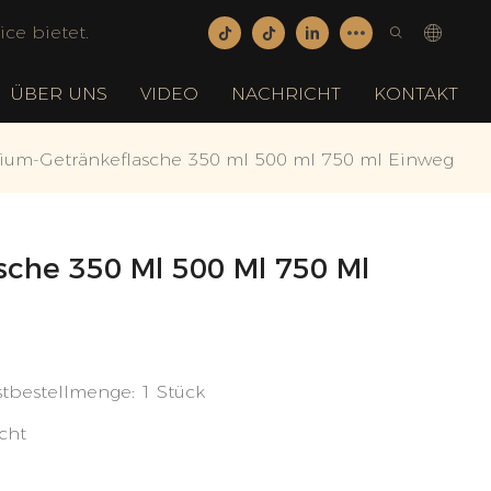
ce bietet.
ÜBER UNS
VIDEO
NACHRICHT
KONTAKT
ium-Getränkeflasche 350 ml 500 ml 750 ml Einweg
che 350 Ml 500 Ml 750 Ml
stbestellmenge: 1 Stück
cht