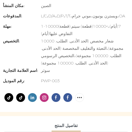
الصين
مكان المنشأ:
L/C،D/A،D/P،T/T،ويسترن يونيون،موني جرام،OA
المدفوعات:
1-10000(قطعة):7(أيام)،>10000(قطعة):سيتم
مهلة:
التفاوض عليها(أيام)
شعار مخصص (الحد الأدنى. الطلب: 10000
التخصيص:
مجموعة)،التعبئة والتغليف المخصصة (الحد الأدنى.
الطلب: 100000 مجموعة)،التخصيص الرسومي
(الحد الأدنى. الطلب: 100000 مجموعة)
سوثر
اسم العلامة التجارية:
PWP-003
رقم الموديل:
تفاصيل المنتج