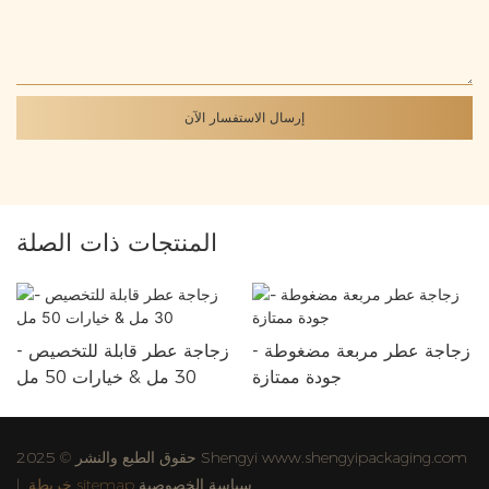
إرسال الاستفسار الآن
المنتجات ذات الصلة
زجاجة عطر مربعة مضغوطة -
زجاجة عطر قابلة للتخصيص -
جودة ممتازة
30 مل & خيارات 50 مل
حقوق الطبع والنشر © 2025 Shengyi www.shengyipackaging.com
سياسة الخصوصية
خريطة sitemap
|