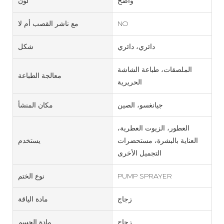
واضح
لون
NO
مع ناشر القصب أم لا
دائري، دائري
شكل
الملصقات، طباعة الشاشة
معالجة الطباعة
الحريرية
جيانغسو، الصين
مكان المنشأ
العطور، الزيوت العطرية،
العناية بالبشرة، مستحضرات
يستخدم
التجميل الأخرى
PUMP SPRAYER
نوع الختم
زجاج
مادة الياقة
زجاج
مادة الجسم