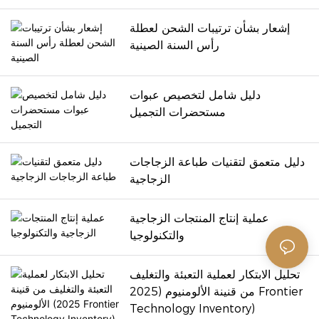
للبلاستيك والزجاج. في هذه
المقالة ، سنتحلل بشكل شامل
إشعار بشأن ترتيبات الشحن لعطلة
قيمة تغليف زجاجة الألومنيوم من
رأس السنة الصينية
أربعة أبعاد: مزايا المواد ،
وتطبيقات الصناعة ، وابتكار
التصميم والاتجاهات المستقبلية.
دليل شامل لتخصيص عبوات
مستحضرات التجميل
دليل متعمق لتقنيات طباعة الزجاجات
الزجاجية
عملية إنتاج المنتجات الزجاجية
والتكنولوجيا
تحليل الابتكار لعملية التعبئة والتغليف
من قنينة الألومنيوم (2025 Frontier
Technology Inventory)