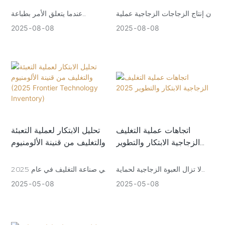
إن إنتاج الزجاجات الزجاجية عملية
عندما يتعلق الأمر بطباعة
صناعية معقدة ومتطورة، وتتضمن
الزجاجات الزجاجية، توجد
2025
08
08
2025
08
08
في المقام الأول خطوات مثل
مجموعة واسعة من التقنيات، كل
تحضير المواد الخام، والصهر،
منها تقدم فوائد وتطبيقات وتكاليف
والتشكيل، والتلدين، والتفتيش،
مميزة. إليك دليل شامل
والتعبئة والتغليف. فيما يلي شرح
لمساعدتك في التنقل بين
مفصل لعملية إنتاج الزجاجات
الخيارات المتاحة:
الزجاجية النموذجية (زجاج الصودا
والجير):
اتجاهات عملية التغليف
تحليل الابتكار لعملية التعبئة
الزجاجية الابتكار والتطوير
والتغليف من قنينة الألومنيوم
(2025 Frontier
2025
Technology Inventory)
لا تزال العبوة الزجاجية لحماية
في صناعة التغليف في عام 2025
البيئة والختام الكيميائي والملمس
، اخترقت العملية السطحية
2025
05
08
2025
05
08
الراقي ، في الغذاء ومستحضرات
لزجاجات الألومنيوم القيود
التجميل والمستحضرات الصيدلانية
المفروضة على الرش والطباعة
وغيرها من المجالات تشغل موقفًا
التقليدية ، وأدركت الترقية