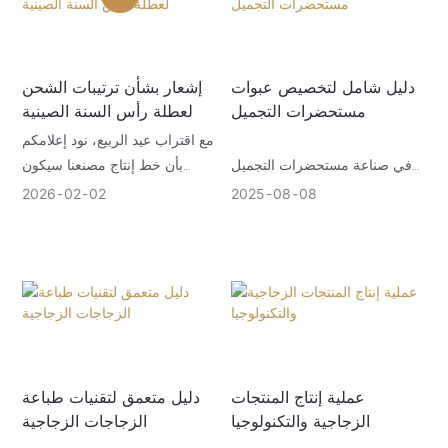
الخشب، وخطوط الإنتاج، ونظام
مراقبة الجودة، وخدمة نقش
الشعارات المخصصة بالليزر،
وتوصلوا إلى اتفاق بشأن طلب
دليل شامل لتخصيص عبوات
إشعار بشأن ترتيبات الشحن
تجريبي للتعاون.
مستحضرات التجميل
لعطلة رأس السنة الصينية
مع اقتراب عيد الربيع، نود إعلامكم
في صناعة مستحضرات التجميل
بأن خط إنتاج مصنعنا سيكون
شديدة التنافسية، تلعب العبوات
مغلقاً من 10 إلى 24 فبراير.
2026
02
02
2025
08
08
الجذابة والوظيفية دورًا حاسمًا في
وسيستأنف الإنتاج في 24 فبراير.
جذب انتباه المستهلك ونقل قيمة
ونود أن نغتنم هذه الفرصة
العلامة التجارية. تعد عملية
لنشكركم على ثقتكم ودعمكم
تخصيص عبوات مستحضرات
المتواصل طوال العام.
التجميل عملية متعددة الأوجه
تجمع بين الإبداع والخبرة الفنية
والتخطيط الدقيق. فيما يلي دليل
مفصل لمساعدتك في التنقل خلال
عملية إنتاج المنتجات
دليل متعمق لتقنيات طباعة
هذا الإجراء المعقد.
الزجاجية والتكنولوجيا
الزجاجات الزجاجية