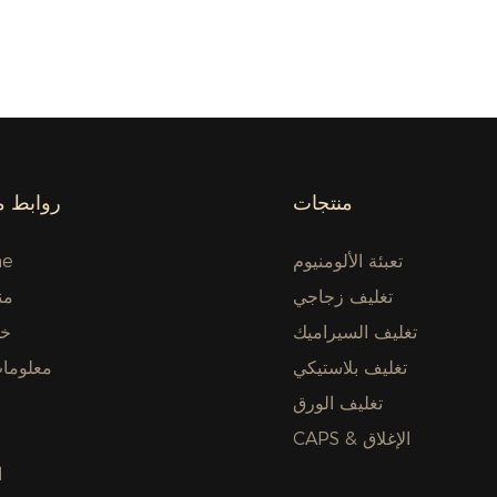
منتجات
روابط م
تعبئة الألومنيوم
e
تغليف زجاجي
من
تغليف السيراميك
خد
تغليف بلاستيكي
معلومات
تغليف الورق
CAPS & الإغلاق
ا