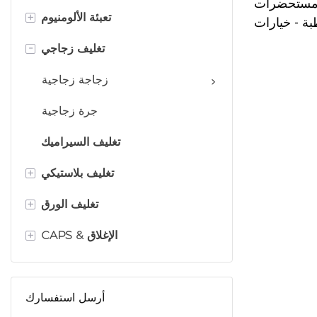
 مستحضرات
+
تعبئة الألومنيوم
بة - خيارات
سعة متعددة
-
زجاجة الألومنيوم
تغليف زجاجي
القصدير الألمنيوم
زجاجة زجاجية
يمكن للهباء الجوي
جرة زجاجية
تغليف السيراميك
+
تغليف بلاستيكي
+
زجاجة مضخة بلاستيكية
تغليف الورق
+
CAPS & الإغلاق
زجاجة رذاذ البلاستيك
حاوية أنبوب الورق
أنبوب الضغط
مربع مستحضرات التجميل
رذاذ الضباب غرامة
جرة الأكريليك
صندوق الهدايا الورقية
رشاشات الزناد
أرسل استفسارك