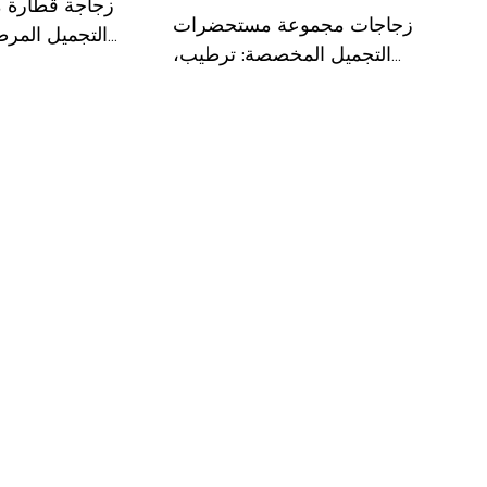
زجاجة قطارة
زجاجات مجموعة مستحضرات
التجميل المرط
التجميل المخصصة: ترطيب،
مرطب، تدليك العين، مضخة
المستحضر