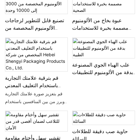
عبوة بخاخ من الألومنيوم
تصنيع قابل للتطوير لزجاجات
مصممة بخبرة للاستخدامات
الألومنيوم المخصصة من
الصحية
3000 إلى 10000 وحدة
علب الهباء الجوي المصنوعة
بدقة من الألومنيوم للتطبيقات
قم بترقية علامتك التجارية
الطبية
باستخدام التغليف المعدني
المخصص من شركة Hebei
قم بتعزيز صورة علامتك التجارية
Shengyi Packaging
وبرز من بين المنافسين باستخدام
Products Co., Ltd.
حلول التغليف المعدنية المخصصة
من Hebei Shengyi Packaging
Products Co., Ltd. توفر علب
حاوية صب دقيقة للطلاءات
الألومنيوم المتميزة لدينا المتانة
تقشير سهل وأختام مقاومة
السائلة