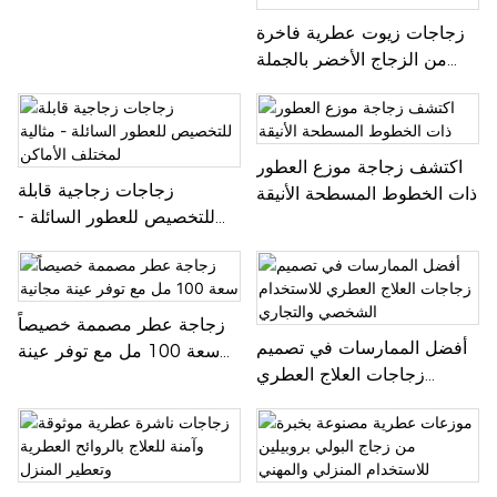
للتغليف.
سفر قابلة لإعادة التعبئة لأقنعة
زجاجات زيوت عطرية فاخرة
الوجه والكريمات وكريمات
من الزجاج الأخضر بالجملة
العين
لمستحضرات التجميل مع
أغطية قطارة من الخيزران
اكتشف زجاجة موزع العطور
زجاجات زجاجية قابلة
ذات الخطوط المسطحة الأنيقة
للتخصيص للعطور السائلة -
مثالية لمختلف الأماكن
زجاجة عطر مصممة خصيصاً
أفضل الممارسات في تصميم
سعة 100 مل مع توفر عينة
زجاجات العلاج العطري
مجانية
للاستخدام الشخصي والتجاري