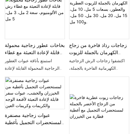
وغيرها من المنتجات السائلة. لا
يضفي سطحها المصنفر لمسة
راقية فحسب، بل يحمي محتوياتها
أيضًا من الأشعة فوق البنفسجية،
بينما يعزز غطاء الخيزران الصديق
للبيئة جاذبيتها الطبيعية.
زجاجات رذاذ فاخرة من زجاج
بخاخات عطور زجاجية محمولة
الكهرمان بالجملة للزيوت
قابلة لإعادة التعبئة مع غطاء
العطرية والعطور، بسعات 5
رش من الألومنيوم، سعة 2
اكتشفوا زجاجات الرش الزجاجية
استمتع بأناقة عبوات العطور
مل، 10 مل، 15 مل، 20 مل،
مل، 3 مل، 5 مل
الكهرمانية الفاخرة بالجملة،
الزجاجية المحمولة القابلة لإعادة
30 مل، 50 مل، و100 مل.
المتوفرة بأحجام متنوعة من 5 مل
التعبئة. متوفرة بسعات 2 مل، 3
إلى 100 مل. مثالية لتخزين الزيوت
مل، و5 مل، وتتميز بهيكل متين
العطرية، ومزيجات العلاج العطري،
سميك وغطاء من الألومنيوم الفاخر.
ومحاليل التنظيف المنزلية، تحمي
مصنوعة من مواد صديقة للبيئة،
هذه الزجاجات الكهرمانية المتينة
هذه الزجاجات متعددة الاستخدامات
محتوياتها من الأشعة فوق
مثالية لحفظ العطور والزيوت
عبوات زجاجية مصنفرة
البنفسجية، كما أنها توفر بديلاً أنيقاً
العطرية وسوائل العناية بالبشرة،
لمستحضرات التجميل بأغطية
وصديقاً للبيئة للبلاستيك.
مما يوفر حلاً أنيقاً ومستداماً
من الخيزران والخشب، عبوات