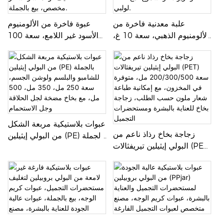
علبة معدنية فاخرة من
عبوة فاخرة من الألومنيوم
الألومنيوم الذهبي، سعة 10 غ،
الأسود غير اللامع، سعة 100
15 غ، 30 غ، 50 غ، 60 غ،
غرام أو 150 غرام، مصنوعة
لمستحضرات التجميل، مثل
من المعدن، مناسبة لشمع
الكريمات، ومرطبات الشفاه،
الشعر، والطين، وشمع
والزيوت، والشموع، مع غطاء
الحواجب، وبلسم التنظيف،
لولبي.
والمقشر. شعار مخصص، بيع
بالجملة.
عبوات بلاستيكية مربعة الشكل
زجاجة بخاخ رذاذ ناعم من
من البولي إيثيلين (PE) بالجملة
البولي إيثيلين تيريفثالات (PET)
للشامبو والبلسم ولوشن
سعة 200/300/500 مل،
الجسم، سعة 250 مل، 350
متوفرة في المخزون، مع
مل، 500 مل، مع بخاخ مضخة
إمكانية طباعة شعار ملون
لجل الحلاقة وجل الاستحمام
حسب الطلب، زجاجة بخاخ
للعناية بالبشرة ومستحضرات
التجميل