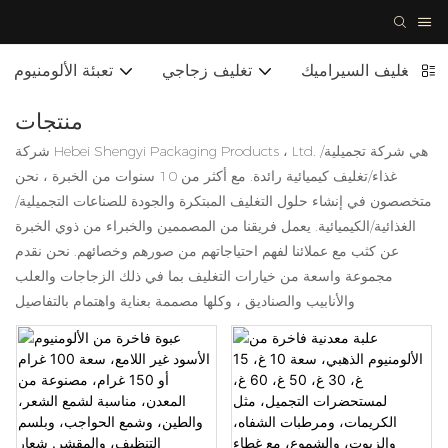
تغليف السيراميك
تغليف زجاجي
تعبئة الألومنيوم
منتجات
شركة Hebei Shengyi Packaging Products ، Ltd. هي شركة تجميلية/
غذاء/تغليف كيميائية رائدة. مع أكثر من 10 سنوات من الخبرة ، نحن
متخصصون في إنشاء حلول التغليف المبتكرة والجودة للصناعات التجميلية/
الغذائية/الكيميائية. يعمل فريقنا من المصممين والخبراء من ذوي الخبرة
عن كثب مع عملائنا لفهم احتياجاتهم من صورهم وخصائهم. نحن نقدم
مجموعة واسعة من خيارات التغليف بما في ذلك الزجاجات والعلب
والأنابيب والصناديق ، وكلها مصممة بعناية واهتمام بالتفاصيل