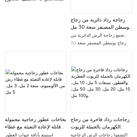
من الخيزران، مناسب لزبدة
الجسم وكريم الوجه، مع غطاء
زجاجة رذاذ دائرية من زجاج
من الخيزران.
بوسطن المصنفر سعة 30 مل
مع غطاء من الخيزران،
تجمع زجاجة الرش الدائرية من
متوفرة بالجملة
زجاج بوسطن المصنفر سعة 30
مل مع غطاء من الخيزران بين
الأناقة والعملية، مما يجعلها مثالية
لتخزين الزيوت العطرية والعطور
وغيرها من المنتجات السائلة. لا
يضفي سطحها المصنفر لمسة
راقية فحسب، بل يحمي محتوياتها
أيضًا من الأشعة فوق البنفسجية،
بينما يعزز غطاء الخيزران الصديق
للبيئة جاذبيتها الطبيعية.
زجاجات رذاذ فاخرة من زجاج
بخاخات عطور زجاجية محمولة
الكهرمان بالجملة للزيوت
قابلة لإعادة التعبئة مع غطاء
العطرية والعطور، بسعات 5
رش من الألومنيوم، سعة 2
اكتشفوا زجاجات الرش الزجاجية
استمتع بأناقة عبوات العطور