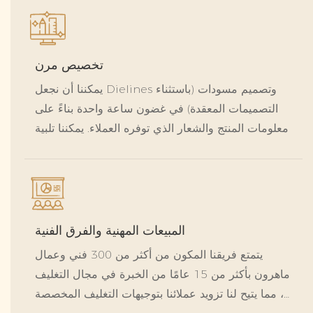
تخصيص مرن
يمكننا أن نجعل Dielines وتصميم مسودات (باستثناء
التصميمات المعقدة) في غضون ساعة واحدة بناءً على
معلومات المنتج والشعار الذي توفره العملاء. يمكننا تلبية
احتياجات التخصيص المتنوعة والمتعمقة وأوامر كمية
صغيرة ، مع الحد الأدنى من كمية الطلب (MOQ) تصل
إلى 50 ٪
المبيعات المهنية والفرق الفنية
يتمتع فريقنا المكون من أكثر من 300 فني وعمال
ماهرون بأكثر من 15 عامًا من الخبرة في مجال التغليف
، مما يتيح لنا تزويد عملائنا بتوجيهات التغليف المخصصة