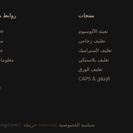
منتجات
روابط م
تعبئة الألومنيوم
e
تغليف زجاجي
من
تغليف السيراميك
خد
تغليف بلاستيكي
معلومات
تغليف الورق
CAPS & الإغلاق
ا
سياسة الخصوصية
خريطة sitemap
حقوق الطبع وال