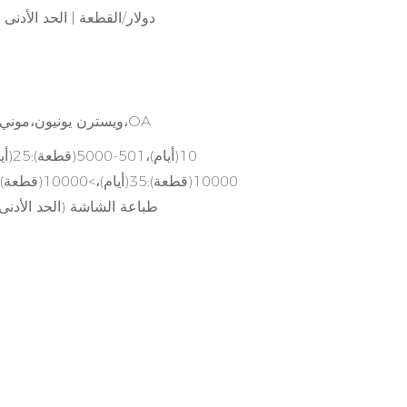
1.0 دولار/القطعة | الحد الأد
L/C،D/A،D/P،T/T،ويسترن يونيون،موني جرام،OA
10000(قطعة):35(أيام)،>10000(قطعة):سيتم التفاوض عليها(أيام)
طباعة الشاشة (الحد الأدنى. الطلب: 0