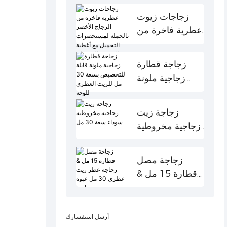
جرة الأكريليك
صندوق الهدايا الورقية
رشاشات الزناد
زجاجات زيوت
عطرية فاخرة من
جرة الحيوانات الأليفة
كيس ورقي
موزع المضخات
الزجاج الأخضر
حاوية مزيل العرق
قطرات
بالجملة
زجاجة قطارة
لمستحضرات
حاوية بلاستيكية
غطاء المسمار
زجاجية ملونة
التجميل مع أغطية
قابلة للتخصيص
قطارة من
بسعة 30 مل
زجاجة زيت
الخيزران
للزيت العطري
زجاجية مخروطية
للوجه
سوداء سعة 30
مل
زجاجة مصل
قطارة 15 مل &
زجاجة عطر زيت
عطري 30 مل
عبوة زجاجية
أرسل استفسارك