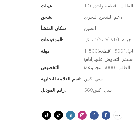
نى الطلب : قطعة واحدة
عينات:
دعم الشحن البحري
شحن:
الصين
مكان المنشأ:
المدفوعات:
1-500(قطعة):10(أيام)،501-5000(قطعة):25(أيام)،5001-
مهلة:
500 مجموعة)
التخصيص:
سي اكس
اسم العلامة التجارية:
سي اكس568
رقم الموديل: