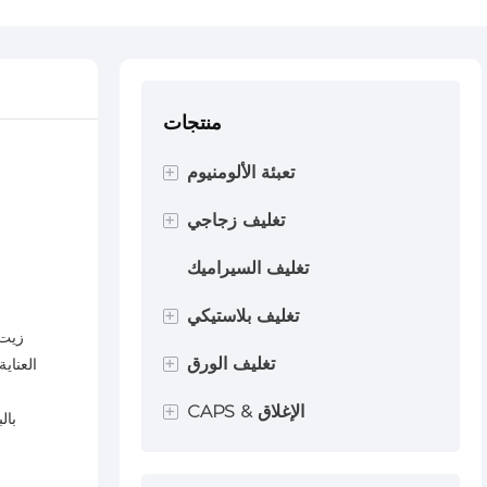
منتجات
+
تعبئة الألومنيوم
+
زجاجة الألومنيوم
تغليف زجاجي
القصدير الألمنيوم
زجاجة زجاجية
تغليف السيراميك
+
يمكن للهباء الجوي
جرة زجاجية
تغليف بلاستيكي
زيت 
+
زجاجة مضخة بلاستيكية
تغليف الورق
العناي
ق
+
CAPS & الإغلاق
زجاجة رذاذ البلاستيك
حاوية أنبوب الورق
بال
أنبوب الضغط
مربع مستحضرات التجميل
رذاذ الضباب غرامة