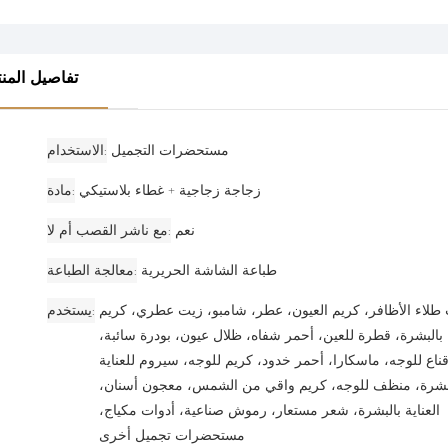
تفاصيل المنت
مستحضرات التجميل
الاستخدام
زجاجة زجاجية + غطاء بلاستيكي
مادة
نعم
مع ناشر القصب أم لا
طباعة الشاشة الحريرية
معالجة الطباعة
طلاء الأظافر، كريم العيون، عطر، شامبو، زيت عطري، كريم
يستخدم
ة بالبشرة، قطرة للعين، أحمر شفاه، ظلال عيون، بودرة سائبة،
ناع للوجه، ماسكارا، أحمر خدود، كريم للوجه، سيروم للعناية
بشرة، منظف للوجه، كريم واقي من الشمس، معجون أسنان،
العناية بالبشرة، شعر مستعار، رموش صناعية، أدوات مكياج،
مستحضرات تجميل أخرى