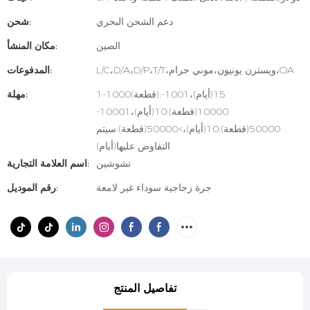
دعم الشحن البحري
شحن:
الصين
مكان المنشأ:
L/C،D/A،D/P،T/T،ويسترن يونيون،موني جرام،OA
المدفوعات:
1-1000(قطعة):15(أيام)،1001-
مهلة:
10000(قطعة):10(أيام)،10001-
50000(قطعة):10(أيام)،>50000(قطعة):سيتم
التفاوض عليها(أيام)
تشوشين
اسم العلامة التجارية:
جرة زجاجية سوداء غير لامعة
رقم الموديل:
تفاصيل المنتج