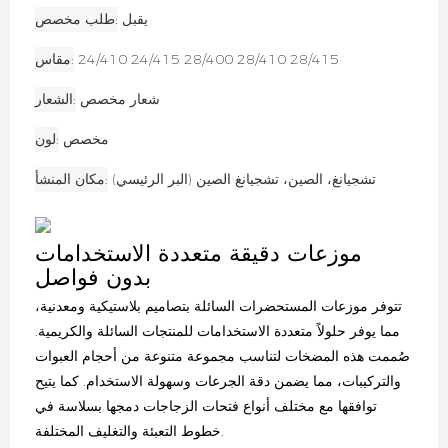
يقبل
طلب مخصص
24/410 24/415 28/400 28/410 28/415
مقاس
شعار مخصص
الشعار
مخصص
لون
تشجيانغ، الصين، تشجيانغ الصين (البر الرئيسي)
مكان المنشأ
موزعات دقيقة متعددة الاستخدامات
بدون فواصل
تتوفر موزعات المستحضرات السائلة بتصاميم بلاستيكية ومعدنية،
مما يوفر حلولاً متعددة الاستخدامات للمنتجات السائلة والكريمية.
صُممت هذه المضخات لتناسب مجموعة متنوعة من أحجام العبوات
والتركيبات، مما يضمن دقة الجرعات وسهولة الاستخدام. كما يتيح
توافقها مع مختلف أنواع فتحات الزجاجات دمجها بسلاسة في
خطوط التعبئة والتغليف المختلفة.