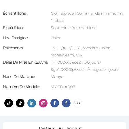
Échantillons:
0,01 $/pièce | Commande minimum :
1 pièce
Expédition:
Soutenir le fret maritime
Lieu D'origine:
Chine
Paiements:
L/C, D/A, D/P, T/T, Western Union,
MoneyGram, OA
Délai De Mise En Œuvre:
1-10000(pièces) : 30(jours),
&gt;10000(pièces) : À négocier (jours)
Nom De Marque:
Manya
Numéro De Modèle:
MY-TB-A007
Détails Du Produit