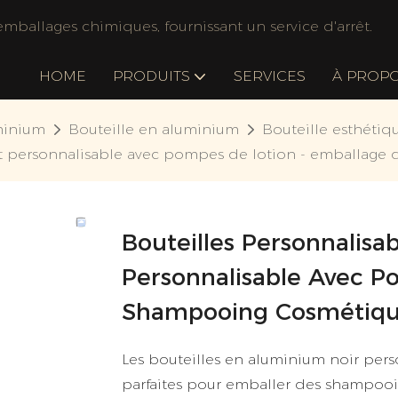
mballages chimiques, fournissant un service d'arrêt.
HOME
PRODUITS
SERVICES
À PROP
minium
Bouteille en aluminium
Bouteille esthétiq
at personnalisable avec pompes de lotion - emballage
Bouteilles Personnalis
Personnalisable Avec P
Shampooing Cosmétique
Les bouteilles en aluminium noir per
parfaites pour emballer des shampooi