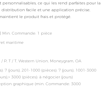
 personnalisables, ce qui les rend parfaites pour la
istribution facile et une application précise,
intient le produit frais et protégé.
e | Min. Commande: 1 pièce
fret maritime
 D / P, T / T, Western Union, Moneygram, OA
): 7 (jours), 201-1000 (pièces): 7 (jours), 1001-3000
jours),> 3000 (pièces): à négocier (jours)
eption graphique (min. Commande: 3000