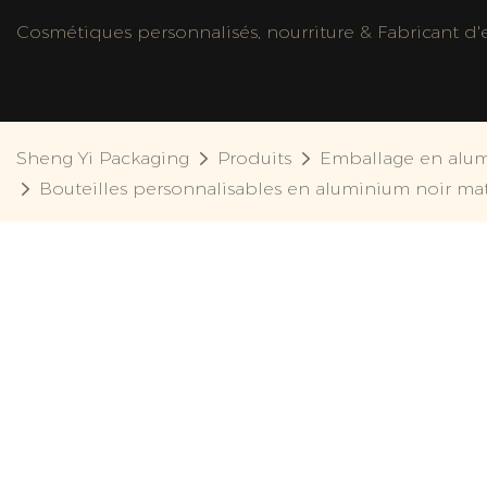
Cosmétiques personnalisés, nourriture & Fabricant d'e
Sheng Yi Packaging
Produits
Emballage en alu
Bouteilles personnalisables en aluminium noir m