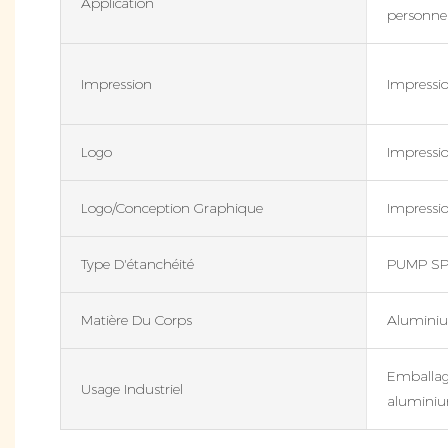
Application
personnel
Impression
Impressio
Logo
Impressio
Logo/conception Graphique
Impressio
Type D'étanchéité
PUMP S
Matière Du Corps
Alumini
Emballage
Usage Industriel
alumini