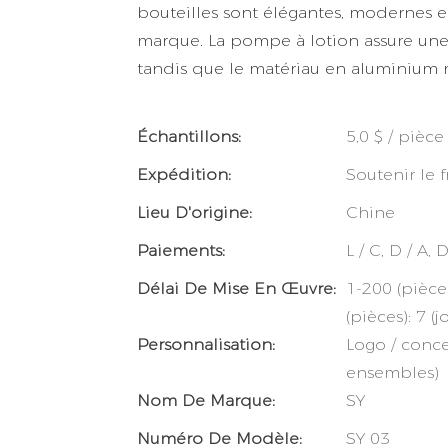
bouteilles sont élégantes, modernes et
marque. La pompe à lotion assure une d
tandis que le matériau en aluminium ma
Échantillons:
5,0 $ / pièc
Expédition:
Soutenir le 
Lieu D'origine:
Chine
Paiements:
L / C, D / A,
Délai De Mise En Œuvre:
1-200 (pièces
(pièces): 7 (
Personnalisation:
Logo / conc
ensembles)
Nom De Marque:
SY
Numéro De Modèle:
SY 03