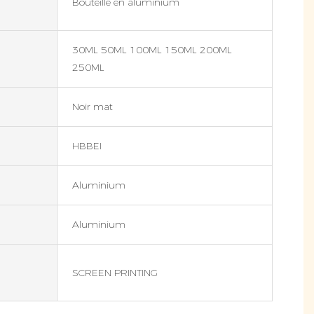
Bouteille en aluminium
30ML 50ML 100ML 150ML 200ML
250ML
Noir mat
HBBEI
Aluminium
Aluminium
SCREEN PRINTING