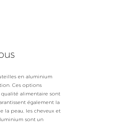
Vous
teilles en aluminium
tion. Ces options
ualité alimentaire sont
arantissent également la
 de la peau, les cheveux et
 aluminium sont un