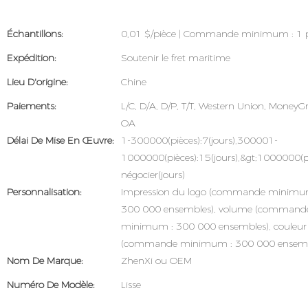
Échantillons:
0,01 $/pièce | Commande minimum : 1 p
Expédition:
Soutenir le fret maritime
Lieu D'origine:
Chine
Paiements:
L/C, D/A, D/P, T/T, Western Union, Money
OA
Délai De Mise En Œuvre:
1-300000(pièces):7(jours),300001-
1000000(pièces):15(jours),&gt;1000000(p
négocier(jours)
Personnalisation:
Impression du logo (commande minimu
300 000 ensembles), volume (command
minimum : 300 000 ensembles), couleur
(commande minimum : 300 000 ensemb
Nom De Marque:
ZhenXi ou OEM
Numéro De Modèle:
Lisse