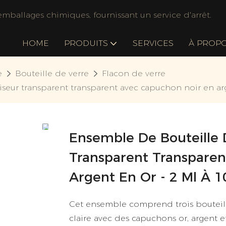
mballages chimiques, fournissant un service d'arrêt.
HOME
PRODUITS
SERVICES
À PROP
e
Bouteille de verre
Flacon de verre
eur transparent transparent avec capuchon noir en arge
Ensemble De Bouteille 
Transparent Transparen
Argent En Or - 2 Ml À 10
Cet ensemble comprend trois bouteill
claire avec des capuchons or, argent et