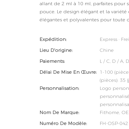
allant de 2 ml à 10 ml, parfaites pour 
pouce. Le design élégant et la variété
élégantes et polyvalentes pour toute 
Expédition:
Express · Fre
Lieu D'origine:
Chine
Paiements:
L / C, D / A,
Délai De Mise En Œuvre:
1-100 (pièces
(pièces): 35 
Personnalisation:
Logo person
personnalis
personnalis
Nom De Marque:
Fithome, O
Numéro De Modèle:
FH-OSP-042