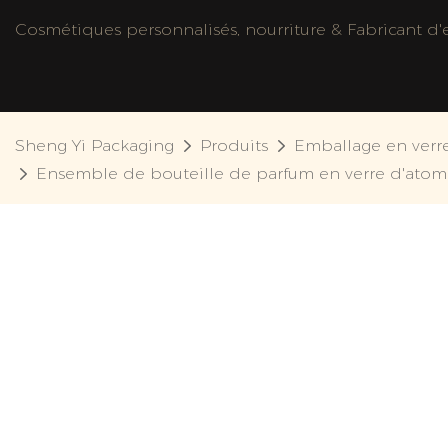
Cosmétiques personnalisés, nourriture & Fabricant d'e
Sheng Yi Packaging
Produits
Emballage en verr
Ensemble de bouteille de parfum en verre d'atomis