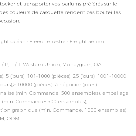
stocker et transporter vos parfums préférés sur le
 des couleurs de casquette rendent ces bouteilles
occasion.
ight océan · Freed terrestre · Freight aérien
 D / P, T / T, Western Union, Moneygram, OA
): 5 (jours), 101-1000 (pièces): 25 (jours), 1001-10000
(jours),> 10000 (pièces): à négocier (jours)
nalisé (min. Commande: 500 ensembles), emballage
é (min. Commande: 500 ensembles),
ation graphique (min. Commande: 1000 ensembles)
EM, ODM