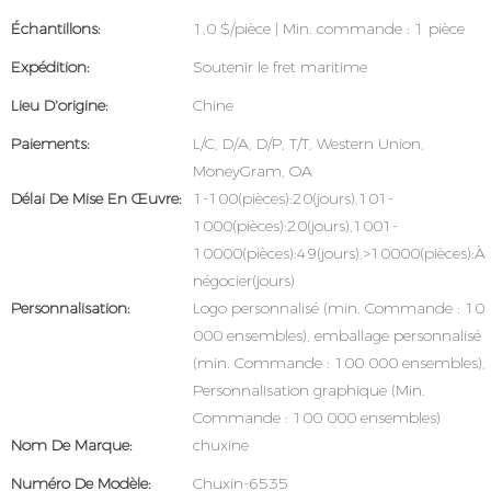
Échantillons:
1,0 $/pièce | Min. commande : 1 pièce
Expédition:
Soutenir le fret maritime
Lieu D'origine:
Chine
Paiements:
L/C, D/A, D/P, T/T, Western Union,
MoneyGram, OA
Délai De Mise En Œuvre:
1-100(pièces):20(jours),101-
1000(pièces):20(jours),1001-
10000(pièces):49(jours),>10000(pièces):À
négocier(jours)
Personnalisation:
Logo personnalisé (min. Commande : 10
000 ensembles), emballage personnalisé
(min. Commande : 100 000 ensembles),
Personnalisation graphique (Min.
Commande : 100 000 ensembles)
Nom De Marque:
chuxine
Numéro De Modèle:
Chuxin-6535