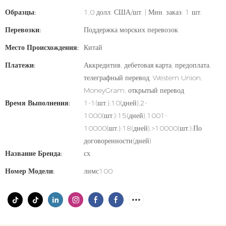
Образцы:
1,0 долл. США/шт. | Мин. заказ: 1 шт.
Перевозки:
Поддержка морских перевозок
Место Происхождения:
Китай
Платежи:
Аккредитив, дебетовая карта, предоплата,
телеграфный перевод, Western Union,
MoneyGram, открытый перевод
Время Выполнения:
1-1(шт.):10(дней),2-
1000(шт.):15(дней),1001-
10000(шт.):18(дней),>10000(шт.):По
договоренности(дней)
Название Бренда:
сх
Номер Модели:
лимс100