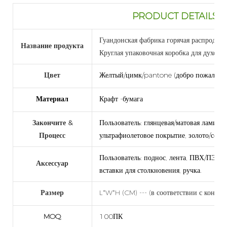
PRODUCT DETAILS 
Гуандонская фабрика горячая распродажа
Название продукта
Круглая упаковочная коробка для духов
Цвет
Желтый/цимк/pantone (добро пожаловат
Материал
Крафт -бумага
Закончите &
Пользователь: глянцевая/матовая ламини
Процесс
ультрафиолетовое покрытие, золото/сереб
Пользователь: поднос, лента, ПВХ/ПЭТ/П
Аксессуар
вставки для столкновения, ручка.
Размер
L*W*H (CM) --- (в соответствии с конкре
MOQ
100ПК