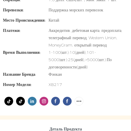
Перевозки:
Поддержка морских перевозок
Место Происхождения:
Китай
Платежи:
Аккредитив, дебетовая карта, предоплата,
телеграфный перевод, Western Union,
MoneyGram, открытый перевод
Время Выполнения:
1-100(шт.):10(дней),101-
5000(шт.):25(дней),>5000(шт.):По
договоренности(дней)
Название Бренда:
Фэнкан
Номер Модели:
XB217
Деталь Продукта