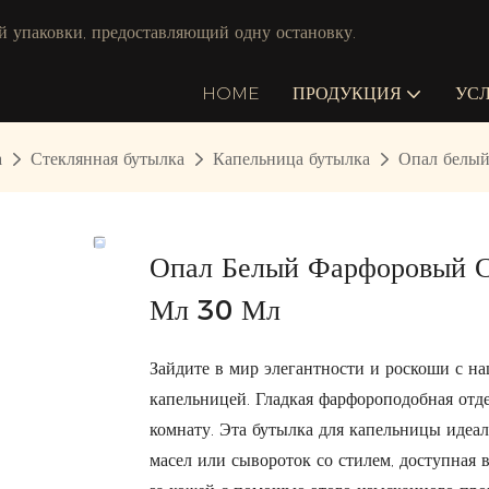
й упаковки, предоставляющий одну остановку.
HOME
ПРОДУКЦИЯ
УС
а
Стеклянная бутылка
Капельница бутылка
Опал белый
Опал Белый Фарфоровый С
Мл 30 Мл
Зайдите в мир элегантности и роскоши с н
капельницей. Гладкая фарфороподобная отде
комнату. Эта бутылка для капельницы иде
масел или сывороток со стилем, доступная 