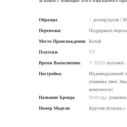
за кожей с помощью этого изысканного прои
Образцы:
1 доллар/кусок | М
Перевозки:
Поддержать морски
Место Происхождения:
Китай
Платежи:
T/T
Время Выполнения:
1-3000 (кусочки):
Настройка:
Индивидуальный ло
упаковка (мин. Зак
комплектов)
Название Бренда:
Shengyi упаковка
Номер Модели:
Круглая бутылка с