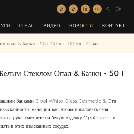
ЛУГИ
О НАС
ВИДЕО
НОВОСТИ
КОНТАКТ
лом опал & банки - 50 г 50 мл 100 мл 120 мл
Белым Стеклом Опал & Банки - 50 Г
с нашими банками Opal White Glass Cosmetic &. Эти
зысканности, манящий вас, чтобы побаловать себя
екло в руке, смотрите на белую отделку Opalescent и
иять в этих изысканных сосудах.