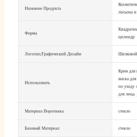
Косметиче
Название Продукта
лосьона и
Квадратны
Форма
цилиндр
Логотип/графический Дизайн
Шелковой
Крем для 
маска для
Использовать
по уходу 
для лица,
Материал Воротника
стекло
Базовый Материал
стекло