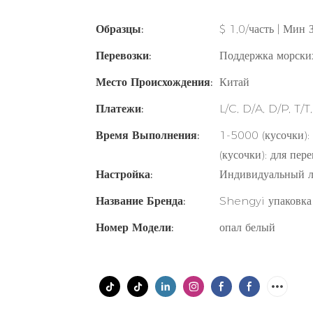
Образцы:
$ 1,0/часть | Мин 
Перевозки:
Поддержка морски
Место Происхождения:
Китай
Платежи:
L/C, D/A, D/P, T
Время Выполнения:
1-5000 (кусочки):
(кусочки): для пер
Настройка:
Индивидуальный ло
Название Бренда:
Shengyi упаковка
Номер Модели:
опал белый