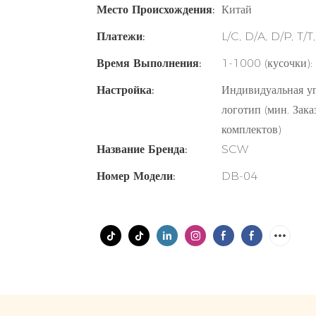
Место Происхождения:
Китай
Платежи:
L/C, D/A, D/P, T
Время Выполнения:
1-1000 (кусочки): 
Настройка:
Индивидуальная уп
логотип (мин. Зака
комплектов)
Название Бренда:
SCW
Номер Модели:
DB-04