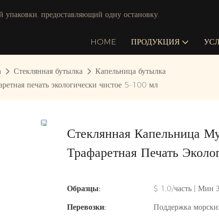
й упаковки, предоставляющий одну остановку.
HOME
ПРОДУКЦИЯ
УС
а
Стеклянная бутылка
Капельница бутылка
аретная печать экологически чистое 5-100 мл
Стеклянная Капельница М
Трафаретная Печать Эколо
Образцы:
$ 1,0/часть | Мин 
Перевозки:
Поддержка морски