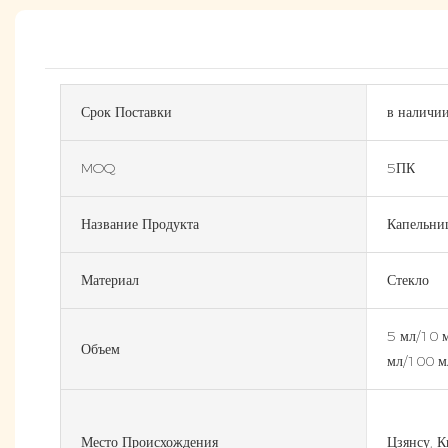
Срок Поставки
в наличи
MOQ
5ПК
Название Продукта
Капельни
Материал
Стекло
5 мл/10 
Объем
мл/100 м
Место Происхождения
Цзянсу, К