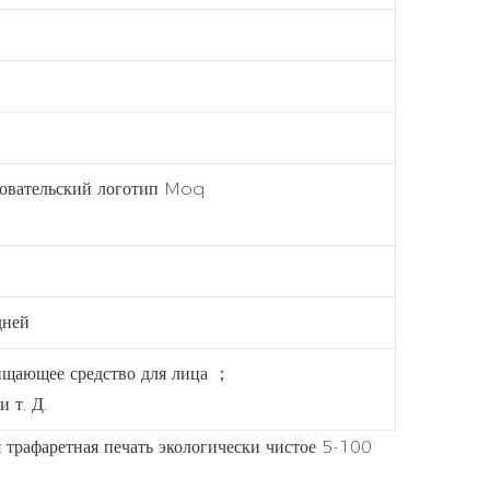
зовательский логотип Moq
дней
щающее средство для лица ；
и т. Д.