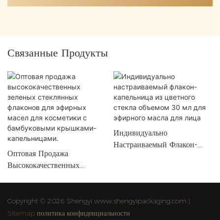
Связанные Продукты
Индивидуально
Настраиваемый Флакон-
Оптовая Продажа
Капельница Из Цветного
Высококачественных
Стекла Объемом 30 Мл Для
Зеленых Стеклянных
Эфирного Масла Для Лица
Флаконов Для Эфирных
Масел Для Косметики С
Copyright © 2026 Shengyi www.shengyipackaging.com |
Бамбуковыми Крышками-
Sitemap
политика конфиденциальности