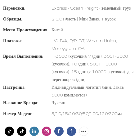
Перевозки:
Express · Ocean Freight · земельный груз
Образцы:
$ 0,01/часть | Мин Заказ: 1 кусок
Место Происхождения:
Китай
Платежи:
L/C, D/A, D/P, T/T, Western Union,
Moneygram, OA
Время Выполнения:
1-3000 (кусочки): 7 (дни), 3001-5000
(кусочки): 10 (дни), 5001-10000
(кусочки): 15 (дни),> 10000 (кусочки): для
переговоров (дни)
Настройка:
Индивидуальный логотип (мин. Заказ:
3000 комплектов)
Название Бренда:
Чуксин
Номер Модели:
5/10/15/20/30/50/100/120/200мл